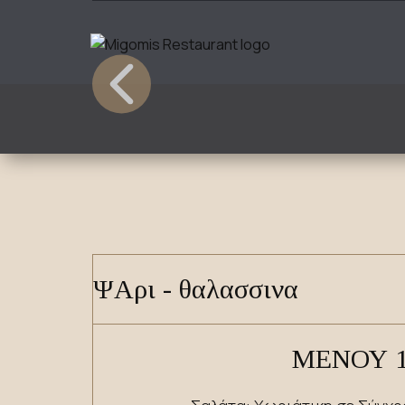
​ΨΑρι - θαλασσινα
ΜΕΝΟΥ