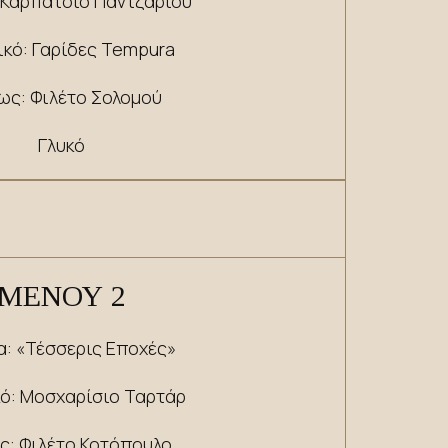
 Καρπάτσιο Παντζαριού
ικό: Γαρίδες Tempura
ως: Φιλέτο Σολομού
Γλυκό
ΜΕΝΟΥ
2
α: «Τέσσερις Εποχές»
κό: Μοσχαρίσιο Ταρτάρ
ς: Φιλέτο Κοτόπουλο