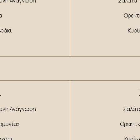
ρονη Ανάγνωση
Σαλάτα:
α
Ορεκτ
βράκι
Κυρί
1
ρονη Ανάγνωση
Σαλάτ
ρµονία»
Ορεκτι
σχάρι
Κυρίω